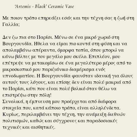
‘Artemis - Black’ Ceramic Vase
Με ποιον τρόπο επηρεάζει εσάς και την τέχνη σας η ζωή στη
Γαλλία;
Δεν ζω πια στο Παρίσι.
Μένω σε ένα μικρό χωριό στη
Βουργουνδία.
Ήθελα να είμαι πιο κοντά στη φύση και να
απολαμβάνω απέραντα, όμορφα τοπία, όπου μπορώ να
κάνω βόλτες με τον μεγάλο μου σκύλο.
Επιπλέον, μου
επέτρεψε να μετακομίσω σε ένα μεγαλύτερο μέρος από το
μικροσκοπικό μου παριζιάνικο διαμέρισμα ενός
υπνοδωματίου.
Η Βουργουνδία φαινόταν ιδανική για όλους
αυτούς τους λόγους, και επίσης δεν είναι πολύ μακριά από
το Παρίσι, κάτι που είναι πολύ βολικό όταν θέλω να
επιστρέψω στην πόλη!
Συνολικά, η έμπνευση μου προέρχεται από διάφορα
στοιχεία που, κατά κάποιο τρόπο, είναι αλληλένδετα.
Κυρίως, περιλαμβάνει την τέχνη, την ανάμειξη διεθνών
πολιτισμών, καθώς και σύγχρονες και παραδοσιακές
τεχνικές και αισθητικές.