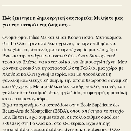
Πώς ξεκίνησε η δημιουργική σας πορεία; Μιλήστε μας
για την ιστορία της ζωής σας…
Ονομάζομαι Inhee Ma και είμαι Κορεάτισσα.
Μετακόμισα
στη Γαλλία πριν από δέκα χρόνια, με την επιθυμία να
συνεχίσω τις σπουδές μου στην τέχνη σε μια νέα χώρα.
Ένιωσα την ανάγκη να ανακαλύψω έναν διαφορετικό
τρόπο να βλέπω, να κατανοώ και να δημιουργώ τέχνη.
Μου
φάνηκε φυσικό να εγκατασταθώ στη Γαλλία, μια χώρα με
πλούσια καλλιτεχνική ιστορία, και με προσέλκυσε η
γαλλική καλλιτεχνική σκηνή, την οποία θεωρούσα δυναμική
και σύγχρονη.
Με προσέλκυσαν επίσης πολλές πτυχές του
γαλλικού πολιτισμού, όπως η γλώσσα, το φαγητό, η μουσική
και ο κινηματογράφος.
Είχα το προνόμιο να σπουδάσω στην École Supérieure des
Beaux-Arts de Montpellier (ESBA), όπου απέκτησα το πτυχίο
μου.
Έκτοτε, έχω συμμετάσχει σε πολυάριθμες ομαδικές
εκθέσεις στη Γαλλία και στο εξωτερικό.
Έχω επίσης
παρουσιάσει εγκαταστάσεις, σχέδια και διάφορες άλλες