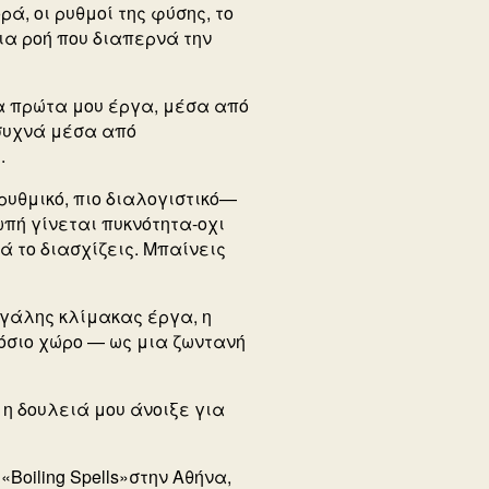
ά, οι ρυθμοί της φύσης, το
ια ροή που διαπερνά την
α πρώτα μου έργα, μέσα από
 συχνά μέσα από
.
 ρυθμικό, πιο διαλογιστικό—
ωπή γίνεται πυκνότητα-οχι
ά το διασχίζεις. Μπαίνεις
γάλης κλίμακας έργα, η
όσιο χώρο — ως μια ζωντανή
 η δουλειά μου άνοιξε για
«Boiling Spells»στην Αθήνα,