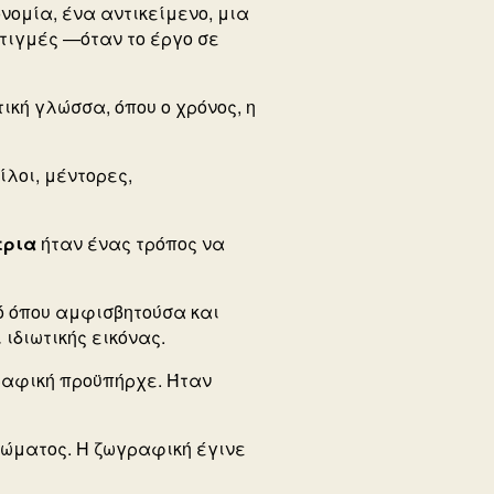
ομία, ένα αντικείμενο, μια
στιγμές —όταν το έργο σε
τική γλώσσα, όπου ο χρόνος, η
ίλοι, μέντορες,
τρια
ή
ταν ένας τρόπος να
ό όπου αμφισβητούσα και
 ιδιωτικής εικόνας.
γραφική προϋπήρχε. Ήταν
χρώματος.
Η ζωγραφική έγινε