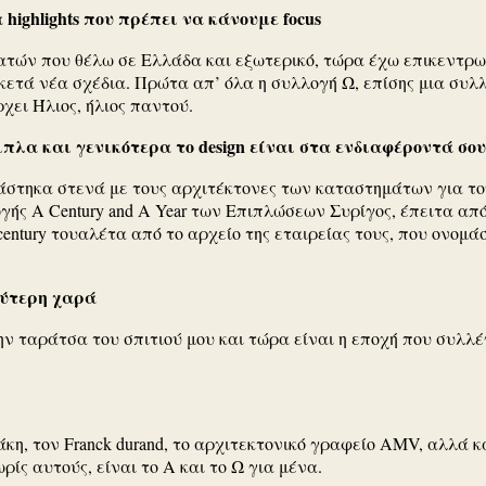
highlights που πρέπει να κάνουμε focus
τών που θέλω σε Ελλάδα και εξωτερικό, τώρα έχω επικεντρωθ
τά νέα σχέδια. Πρώτα απ’ όλα η συλλογή Ω, επίσης μια συλλογ
χει Ήλιος, ήλιος παντού.
πιπλα και γενικότερα το design είναι στα ενδιαφέροντά σο
εργάστηκα στενά με τους αρχιτέκτονες των καταστημάτων για το
λογής A Century and A Year των Επιπλώσεων Συρίγος, έπειτα α
century τουαλέτα από το αρχείο της εταιρείας τους, που ονομάσ
λύτερη χαρά
ν ταράτσα του σπιτιού μου και τώρα είναι η εποχή που συλλ
η, τον Franck durand, το αρχιτεκτονικό γραφείο AMV, αλλά κ
ίς αυτούς, είναι το Α και το Ω για μένα.