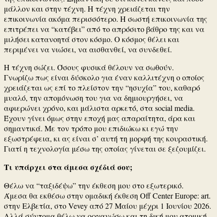
μάλλον και στην τέχνη. Η τέχνη χρειάζεται την
επικοινωνία ακόμα περισσότερο. Η σωστή επικοινωνία της
επιτρέπει να “κατέβει” από το απρόσιτο βάθρο της και να
μιλήσει κατανοητά στον κόσμο. Ο κόσμος θέλει και
περιμένει να νιώσει, να αισθανθεί, να συνδεθεί.
Η τέχνη σώζει. Όσους φυσικά θέλουν να σωθούν.
Γνωρίζω πως είναι δύσκολο για έναν καλλιτέχνη ο οποίος
χρειάζεται ως επί το πλείστον την “ησυχία” του, καθαρό
μυαλό, την απομόνωση του για να δημιουργήσει, να
αφιερώνει χρόνο, και μάλιστα αρκετό, στα social media.
Έχουν γίνει όμως στην εποχή μας απαραίτητα, άρα και
σημαντικά. Με τον τρόπο μου επιδιώκω κι εγώ την
εξωστρέφεια, κι ας είναι σ’ αυτή τη μορφή της κουραστική.
Γιατί η τεχνολογία μέσω της οποίας γίνεται σε ξεζουμίζει.
Τι υπάρχει στα άμεσα σχέδιά σου;
Θέλω να “ταξιδέψω” την έκθεση μου στο εξωτερικό.
Άμεσα θα εκθέσω στην ομαδική έκθεση Off Center Europe: art.
στην Ελβετία, στο Vevey από 27 Μαίου μέχρι 1 Ιουνίου 2026.
Αλλά σύντομα θέλω να οργανώσω και τη δική μου ατομική