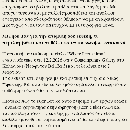
φυσικά κυρίως. Αλλά, κι ας ακουσθεί περίεργα, κι όσοι
επιχείρησαν να βάλουν εμπόδια στις επιλογές μου. Με
απογοήτευσαν και με πολλή προσπάθεια και ανάλωση
ενέργειας από πλευράς τους θέλησαν να με αναχαιτίσουν.
Δυστυχώς γι αυτούς απέτυχαν. Κι ευτυχώς για μένα.
Μίλησέ μας για την ατομική σου έκθεση, τι
περιλαμβάνει και τι θέλει να επικοινωνήσει στο κοινό
Η ατομική μου έκθεση με τίτλο “Where I come from”
εγκαινιάστηκε στις 12.2.2026 στην Contemporary Gallery στο
Κολωνάκι (Νεοφύτου Βάμβα 5) και τελειώνει στις 7
Μαρτίου.
Την έκθεση επιμελήθηκε με εξαιρετική επιτυχία ο Νίκος
Υφαντής. Κάτι που δε το λεω μόνο εγώ αλλά το εκφράζουν
αυθόρμητα όλοι όσοι την επισκέπτονται.
Πιστεύω πως το ευρηματικό αυτό στήσιμο των έργων έδωσε
μοναδικό χαρακτήρα στην αφήγηση (Leonie like) αλλά και
τον ανάλογο τόνο της έκπληξης. Ενώ λοιπόν δεν είναι
καθόλου μονοθεματική καταφέρνει μέσω του στησίματος να
λειτουργεί σαν μια ενότητα.