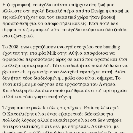
Η ζωγραφική, το σχέδιο πάντα υπήρχαν στη ζωή μου.
Άλλωστε στη σχολή Βακαλό πέρα από το Design η επαφή με
τις καλές τέχνες και τον εικαστικό χώρο ήταν βασική
προυπόθεση για να αποφοιτήσει κανείς. Έτσι ποτέ δεν
άφησα την ζωγραφική ούτε το σχέδιο ακόμα και όσο ζούσα
στο εξωτερικό.
Το 2008, ενω εργαζόμουν ενεργά στο χώρο του branding
έχοντας την εταιρία Milk στην Αθήνα αποφάσισα να
αφιερώσω περισσότερες ώρες σε αυτό που αγαπώ και έτσι
επέλεξα την κεραμική. Τότε φυσικά ήταν πολύ δύσκολο να
βρει κανείς εργαστήριο να διδαχθεί την τέχνη αυτή. Διότι
δεν ήταν τόσο διαδεδομένη…μόδα όσο είναι σήμερα. Το
ένστικτό μου με οδήγησε στο εργαστήριο του Αντρέα
Κατσιλιέρη δίπλα στον οποίο μυήθηκα σε αυτή την αρχαία
αλλά και τόσο γοητευτική τέχνη.
Τέχνη που περικλείει όλες τις τέχνες. Έτσι τη λέω εγώ.
Ο Κατσιλιέρης είναι ένας εξαιρετικός δάσκαλος για
πολλούς λόγους αλλά ο κυριότερος είναι ότι δεν υπήρξε
πατερναλιστικός, Ποτέ δεν με επηρέασε. Αντίθετα, με
άφησε να ξετυλίξω όλα όσα είχα και με υποστήριζε με τις