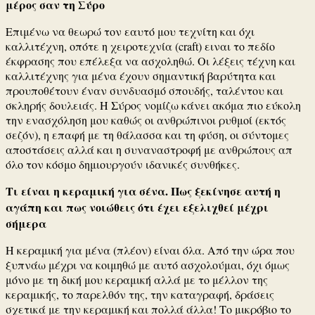
μέρος σαν τη Σύρο
Επιμένω να θεωρώ τον εαυτό μου τεχνίτη και όχι
καλλιτέχνη, οπότε η χειροτεχνία (craft) ειναι το πεδίο
έκφρασης που επέλεξα να ασχοληθώ. Οι λέξεις τέχνη και
καλλιτέχνης για μένα έχουν σημαντική βαρύτητα και
προυποθέτουν έναν συνδυασμό σπουδής, ταλέντου και
σκληρής δουλειάς. Η Σύρος νομίζω κάνει ακόμα πιο εύκολη
την ενασχόληση μου καθώς οι ανθρώπινοι ρυθμοί (εκτός
σεζόν), η επαφή με τη θάλασσα και τη φύση, οι σύντομες
αποστάσεις αλλά και η συναναστροφή με ανθρώπους απ
όλο τον κόσμο δημιουργούν ιδανικές συνθήκες.
Τι είναι η κεραμική για σένα. Πως ξεκίνησε αυτή η
αγάπη και πως νοιώθεις ότι έχει εξελιχθεί μέχρι
σήμερα
Η κεραμική για μένα (πλέον) είναι όλα. Από την ώρα που
ξυπνάω μέχρι να κοιμηθώ με αυτό ασχολούμαι, όχι όμως
μόνο με τη δική μου κεραμική αλλά με το μέλλον της
κεραμικής, το παρελθόν της, την καταγραφή, δράσεις
σχετικά με την κεραμική και πολλά άλλα! Το μικρόβιο το