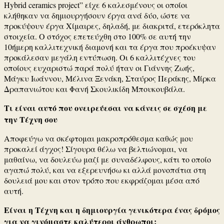
Hybrid ceramics project” είχε 6 καλεσμένους οι οποίοι
κλήθηκαν να δημιουργήσουν έργα ανά δύο, ώστε να
προκύψουν έργα Χίμαιρες, δηλαδή, με διακριτά, ετερόκλητα
στοιχεία. Ο στόχος επετεύχθη στο 100% σε αυτή την
10ήμερη καλλιτεχνική διαμονή και τα έργα που προέκυψαν
προκάλεσαν μεγάλη εντύπωση. Οι 6 καλλιτέχνες του
οποίους ευχαριστώ παρά πολύ ήταν οι Γιάννης Ζωής,
Μάγκυ Ιωάννου, Μέλινα Ξενάκη, Σταύρος Περάκης, Μίρκα
Δραπανιώτου και Φανή Σκουλικίδη Μπουκουβάλα.
Τι είναι αυτό που ονειρεύεσαι να κάνεις σε σχέση με
την Τέχνη σου
Αποφεύγω να σκέφτομαι μακροπρόθεσμα καθώς μου
προκαλεί άγχος! Σίγουρα θέλω να βελτιώνομαι, να
μαθαίνω, να δουλεύω μαζί με συναδέλφους, κάτι το οποίο
αγαπώ πολύ, και να εξερευνήσω κι αλλά μονοπάτια στη
δουλειά μου και στον τρόπο που εκφράζομαι μέσα από
αυτή.
Είναι η Τέχνη και η δημιουργία γενικότερα ένας δρόμος
για να γινόμαστε καλύτεροι άνθρωποι;