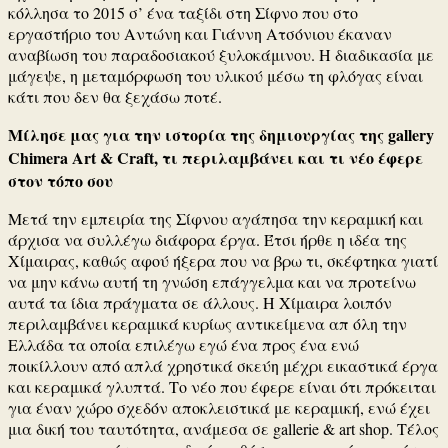
κόλλησα το 2015 σ’ ένα ταξίδι στη Σίφνο που στο
εργαστήριο του Αντώνη και Γιάννη Ατσόνιου έκαναν
αναβίωση του παραδοσιακού ξυλοκάμινου. Η διαδικασία με
μάγεψε, η μεταμόρφωση του υλικού μέσω τη φλόγας είναι
κάτι που δεν θα ξεχάσω ποτέ.
Mίλησε μας για την ιστορία της δημιουργίας της gallery
Chimera Art & Craft, τι περιλαμβάνει και τι νέο έφερε
στον τόπο σου
Μετά την εμπειρία της Σίφνου αγάπησα την κεραμική και
άρχισα να συλλέγω διάφορα έργα. Έτσι ήρθε η ιδέα της
Χίμαιρας, καθώς αφού ήξερα που να βρω τι, σκέφτηκα γιατί
να μην κάνω αυτή τη γνώση επάγγελμα και να προτείνω
αυτά τα ίδια πράγματα σε άλλους. Η Χίμαιρα λοιπόν
περιλαμβάνει κεραμικά κυρίως αντικείμενα απ όλη την
Ελλάδα τα οποία επιλέγω εγώ ένα προς ένα ενώ
ποικίλλουν από απλά χρηστικά σκεύη μέχρι εικαστικά έργα
και κεραμικά γλυπτά. Το νέο που έφερε είναι ότι πρόκειται
για έναν χώρο σχεδόν αποκλειστικά με κεραμική, ενώ έχει
μια δική του ταυτότητα, ανάμεσα σε gallerie & art shop. Τέλος