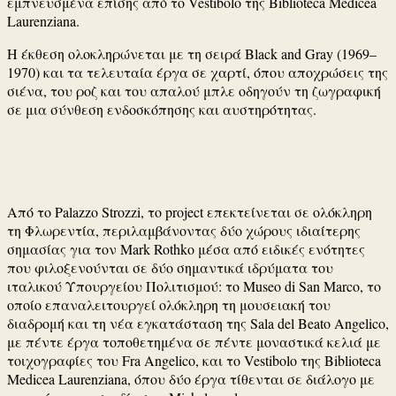
εμπνευσμένα επίσης από το Vestibolo της
Biblioteca Medicea
Laurenziana
.
Η έκθεση ολοκληρώνεται με τη σειρά
Black and Gray
(1969–
1970) και τα τελευταία έργα σε χαρτί, όπου αποχρώσεις της
σιένα, του ροζ και του απαλού μπλε οδηγούν τη ζωγραφική
σε μια σύνθεση ενδοσκόπησης και αυστηρότητας.
Από το
Palazzo Strozzi
, το project επεκτείνεται σε ολόκληρη
τη Φλωρεντία, περιλαμβάνοντας δύο χώρους ιδιαίτερης
σημασίας για τον
Mark Rothko
μέσα από ειδικές ενότητες
που φιλοξενούνται σε δύο σημαντικά ιδρύματα του
ιταλικού Υπουργείου Πολιτισμού: το
Museo di San Marco
, το
οποίο επαναλειτουργεί ολόκληρη τη μουσειακή του
διαδρομή και τη νέα εγκατάσταση της Sala del Beato Angelico,
με πέντε έργα τοποθετημένα σε πέντε μοναστικά κελιά με
τοιχογραφίες του
Fra Angelico
, και το Vestibolo της
Biblioteca
Medicea Laurenziana
, όπου δύο έργα τίθενται σε διάλογο με