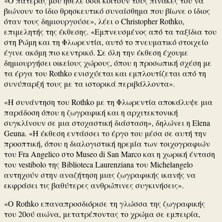
«Ο πατέρας μου ήθελε όσοι κοιτούν τους πίνακές του να
βιώνουν το ίδιο θρησκευτικό συναίσθημα που βίωνε ο ίδιος
όταν τους δημιουργούσε», λέει ο
Christopher Rothko
,
επιμελητής της έκθεσης. «Εμπνευσμένος από τα ταξίδια του
στη Ρώμη και τη Φλωρεντία, αυτό το πνευματικό στοιχείο
έγινε ακόμη πιο κεντρικό. Σε όλη την έκθεση έχουμε
δημιουργήσει οικείους χώρους, όπου η προσωπική σχέση με
τα έργα του Rothko ενισχύεται και εμπλουτίζεται από τη
συνύπαρξή τους με τα ιστορικά περιβάλλοντα».
«Η συνάντηση του Rothko με τη Φλωρεντία αποκάλυψε μια
παράδοση όπου η ζωγραφική και η αρχιτεκτονική
συγκλίνουν σε μια στοχαστική διάσταση», δηλώνει η
Elena
Geuna
. «Η έκθεση εντάσσει το έργο του μέσα σε αυτή την
προοπτική, όπου η διαλογιστική ηρεμία των τοιχογραφιών
του Fra Angelico στο Museo di San Marco και η χωρική ένταση
του vestibolo της Biblioteca Laurenziana του Michelangelo
αντηχούν στην αναζήτηση μιας ζωγραφικής ικανής να
εκφράσει τις βαθύτερες ανθρώπινες συγκινήσεις».
«Ο Rothko επαναπροσδιόρισε τη γλώσσα της ζωγραφικής
του 20ού αιώνα, μετατρέποντας το χρώμα σε εμπειρία,