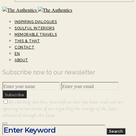
INSPIRING DIALOGUES
SOULFUL INTERIORS
MEMORABLE TRAVELS
THIS & THAT
CONTACT
EN
ABOUT
Subscribe now to our newsletter
Subscribe
By checking this box, you confirm that you have read and are
agreeing to our terms of use regarding the storage of the data
submitted through this form.
Search for:
Search