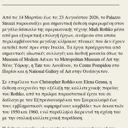
Από τις 14 Μαρτίου έως τις 23 Αυγούστου 2026, το
Palazzo
Strozzi
παρουσιάζει μια σημαντική έκθεση αφιερωμένη στον
μεγάλο δάσκαλο της αμερικανικής τέχνης
Mark Rothko
μέσα
από μια εξαιρετική επιλογή έργων, ανάμεσα στα οποία
περιλαμβάνονται μεγάλης κλίμακας πίνακες που δεν έχουν
εκτεθεί ποτέ πριν στην Ιταλία. Τα έργα προέρχονται από
σημαντικές ιδιωτικές συλλογές και διεθνή μουσεία όπως το
Museum of Modern Art
και το
Metropolitan Museum of Art
της
Νέας Υόρκης, η
Tate
του Λονδίνου, το
Centre Pompidou
στο
Παρίσι και η
National Gallery of Art
στην Ουάσιγκτον.
Σε επιμέλεια των
Christopher Rothko
και
Elena Geuna
, η
έκθεση ανιχνεύει την εξέλιξη της καλλιτεχνικής πορείας
του Rothko, από τα πρώιμα παραστατικά έργα του σε
διάλογο με τον Εξπρεσιονισμό και τον Σουρεαλισμό έως
τους εμβληματικούς αφηρημένους καμβάδες των δεκαετιών
του 1950 και 1960, ενώ παράλληλα διερευνά τη σχέση του
με την ιταλική καλλιτεχνική παράδοση.