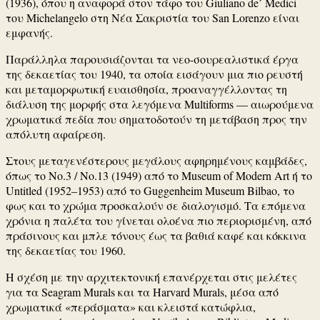
(1936), όπου η αναφορά στον τάφο του Giuliano de’ Medici
του
Michelangelo
στη Νέα Σακριστία του San Lorenzo είναι
εμφανής.
Παράλληλα παρουσιάζονται τα νεο-σουρεαλιστικά έργα
της δεκαετίας του 1940, τα οποία εισάγουν μια πιο ρευστή
και μεταμορφωτική ευαισθησία, προαναγγέλλοντας τη
διάλυση της μορφής στα λεγόμενα Multiforms — αιωρούμενα
χρωματικά πεδία που σηματοδοτούν τη μετάβαση προς την
απόλυτη αφαίρεση.
Στους μεταγενέστερους μεγάλους αφηρημένους καμβάδες,
όπως το
No.3 / No.13
(1949) από το
Museum of Modern Art
ή το
Untitled
(1952–1953) από το
Guggenheim Museum Bilbao
, το
φως και το χρώμα προσκαλούν σε διαλογισμό. Τα επόμενα
χρόνια η παλέτα του γίνεται ολοένα πιο περιορισμένη, από
πράσινους και μπλε τόνους έως τα βαθιά καφέ και κόκκινα
της δεκαετίας του 1960.
Η σχέση με την αρχιτεκτονική επανέρχεται στις μελέτες
για τα
Seagram Murals
και τα Harvard Murals, μέσα από
χρωματικά «περάσματα» και κλειστά κατώφλια,