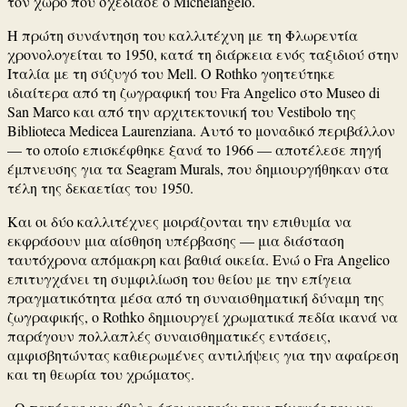
τον χώρο που σχεδίασε ο
Michelangelo
.
Η πρώτη συνάντηση του καλλιτέχνη με τη Φλωρεντία
χρονολογείται το 1950, κατά τη διάρκεια ενός ταξιδιού στην
Ιταλία με τη σύζυγό του Mell. Ο Rothko γοητεύτηκε
ιδιαίτερα από τη ζωγραφική του Fra Angelico στο Museo di
San Marco και από την αρχιτεκτονική του Vestibolo της
Biblioteca Medicea Laurenziana. Αυτό το μοναδικό περιβάλλον
— το οποίο επισκέφθηκε ξανά το 1966 — αποτέλεσε πηγή
έμπνευσης για τα
Seagram Murals
, που δημιουργήθηκαν στα
τέλη της δεκαετίας του 1950.
Και οι δύο καλλιτέχνες μοιράζονται την επιθυμία να
εκφράσουν μια αίσθηση υπέρβασης — μια διάσταση
ταυτόχρονα απόμακρη και βαθιά οικεία. Ενώ ο Fra Angelico
επιτυγχάνει τη συμφιλίωση του θείου με την επίγεια
πραγματικότητα μέσα από τη συναισθηματική δύναμη της
ζωγραφικής, ο Rothko δημιουργεί χρωματικά πεδία ικανά να
παράγουν πολλαπλές συναισθηματικές εντάσεις,
αμφισβητώντας καθιερωμένες αντιλήψεις για την αφαίρεση
και τη θεωρία του χρώματος.