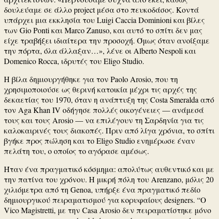
δουλεύαμε σε άλλο project μέσα στο πευκοδάσος. Κοντά
υπάρχει μια εκκλησία του
Luigi Caccia Dominioni
και βίλες
των
Gio Ponti
και
Marco Zanuso
, και αυτό το σπίτι δεν μας
είχε τραβήξει ιδιαίτερα την προσοχή. Όμως όταν ανοίξαμε
την πόρτα, όλα άλλαξαν…», λένε οι Alberto Nespoli και
Domenico Rocca, ιδρυτές του
Eligo Studio
.
Η βίλα δημιουργήθηκε για τον Paolo Arosio, που τη
χρησιμοποιούσε ως θερινή κατοικία μέχρι τις αρχές της
δεκαετίας του 1970, όταν η ανάπτυξη της
Costa Smeralda
από
τον
Aga Khan IV
οδήγησε πολλές οικογένειες — ανάμεσά
τους και τους Arosio — να επιλέγουν τη Σαρδηνία για τις
καλοκαιρινές τους διακοπές. Πριν από λίγα χρόνια, το σπίτι
βγήκε προς πώληση και το
Eligo Studio
ενημέρωσε έναν
πελάτη του, ο οποίος το αγόρασε αμέσως.
Ήταν ένα πραγματικό κόσμημα: απολύτως αυθεντικό και με
την πατίνα του χρόνου. Η μικρή πόλη του
Arenzano
, μόλις 20
χιλιόμετρα από τη
Genoa
, υπήρξε ένα πραγματικό πεδίο
δημιουργικού πειραματισμού για κορυφαίους designers. “Ο
Vico Magistretti
, με την
Casa Arosio
δεν πειραματίστηκε μόνο