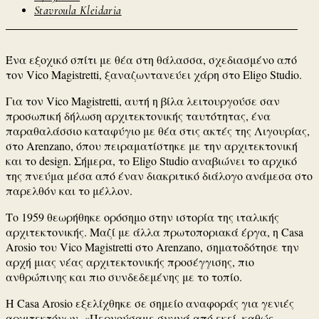
Stavroula Kleidaria
Ένα εξοχικό σπίτι με θέα στη θάλασσα, σχεδιασμένο από
τον
Vico Magistretti
, ξαναζωντανεύει χάρη στο
Eligo Studio
.
Για τον
Vico Magistretti
, αυτή η βίλα λειτουργούσε σαν
προσωπική δήλωση αρχιτεκτονικής ταυτότητας, ένα
παραθαλάσσιο καταφύγιο με θέα στις ακτές της Λιγουρίας,
στο
Arenzano
, όπου πειραματίστηκε με την αρχιτεκτονική
και το design. Σήμερα, το
Eligo Studio
αναβιώνει το αρχικό
της πνεύμα μέσα από έναν διακριτικό διάλογο ανάμεσα στο
παρελθόν και το μέλλον.
Το 1959 θεωρήθηκε ορόσημο στην ιστορία της ιταλικής
αρχιτεκτονικής. Μαζί με άλλα πρωτοποριακά έργα, η
Casa
Arosio
του
Vico Magistretti
στο
Arenzano
, σηματοδότησε την
αρχή μιας νέας αρχιτεκτονικής προσέγγισης, πιο
ανθρώπινης και πιο συνδεδεμένης με το τοπίο.
Η
Casa Arosio
εξελίχθηκε σε σημείο αναφοράς για γενιές
αρχιτεκτόνων. «Περνούσαμε συχνά από εκεί, καθώς