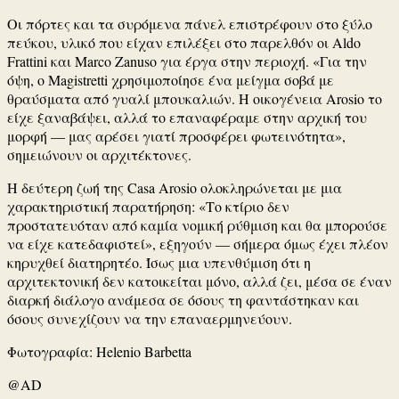
Οι πόρτες και τα συρόμενα πάνελ επιστρέφουν στο ξύλο
πεύκου, υλικό που είχαν επιλέξει στο παρελθόν οι
Aldo
Frattini
και
Marco Zanuso
για έργα στην περιοχή. «Για την
όψη, ο Magistretti χρησιμοποίησε ένα μείγμα σοβά με
θραύσματα από γυαλί μπουκαλιών. Η οικογένεια Arosio το
είχε ξαναβάψει, αλλά το επαναφέραμε στην αρχική του
μορφή — μας αρέσει γιατί προσφέρει φωτεινότητα»,
σημειώνουν οι αρχιτέκτονες.
Η δεύτερη ζωή της
Casa Arosio
ολοκληρώνεται με μια
χαρακτηριστική παρατήρηση: «Το κτίριο δεν
προστατευόταν από καμία νομική ρύθμιση και θα μπορούσε
να είχε κατεδαφιστεί», εξηγούν — σήμερα όμως έχει πλέον
κηρυχθεί διατηρητέο. Ίσως μια υπενθύμιση ότι η
αρχιτεκτονική δεν κατοικείται μόνο, αλλά ζει, μέσα σε έναν
διαρκή διάλογο ανάμεσα σε όσους τη φαντάστηκαν και
όσους συνεχίζουν να την επαναερμηνεύουν.
Φωτογραφία: Helenio Barbetta
@AD