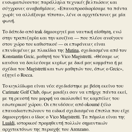
ενσωματώνοντας παράλληλα τεχνικές βελτιώσεις και
σύγχρονες αναβαθμίσεις. «Επαναπροσδιορίσαμε τα πάντα
χωρίς να αλλάξουμε τίποτα», λένε οι αρχιτέκτονες με μία
φωνή.
Το δάπεδο από teak δημιουργεί μια ναυτική αίσθηση, ενώ
στην τραπεζαρία και την κουζίνα — που πλέον ανοίγουν
στον χώρο του καθιστικού — οι επιφάνειες είναι
επενδυμένες με πλακίδια της
Mutina
, σχεδιασμένα από τον
Konstantin Grcic
, μαθητή του
Vico Magistretti
. «Θέσαμε ως
κανόνα να δουλεύουμε κυρίως με δικά μας κομμάτια ή με
σχέδια του Magistretti και των μαθητών του, όπως ο Grcic»,
εξηγεί ο Rocca.
Το κιγκλίδωμα είναι νέο: σχεδιάστηκε με βάση εκείνο του
Carimate Golf Club
, όμως μοιάζει σαν να υπήρχε πάντα εκεί,
με τη ρευστή του μορφή να ακολουθεί τις καμπύλες του
εσωτερικού χώρου. Οι επενδύσεις από okoumé ξύλο
επαναδιατυπώνουν τα ειδικά σχεδιασμένα έπιπλα που είχε
δημιουργήσει ο ίδιος ο
Vico Magistretti
. Τα πόμολα είναι της
Lualdi
, ιστορικού προμηθευτή πολλών σημαντικών
αρχιτεκτόνων της περιοχής του Arenzano.