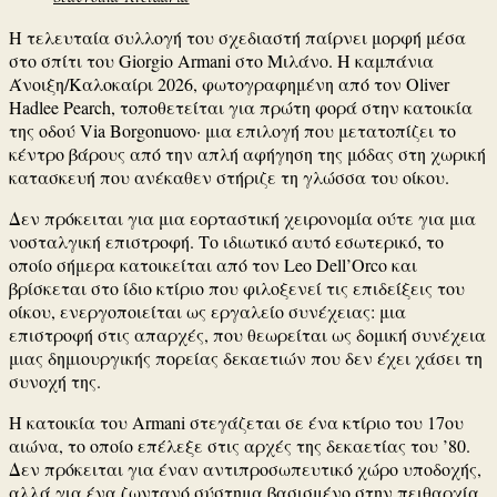
Η τελευταία συλλογή του σχεδιαστή παίρνει μορφή μέσα
στο σπίτι του Giorgio Armani στο Μιλάνο. Η καμπάνια
Άνοιξη/Καλοκαίρι 2026, φωτογραφημένη από τον Oliver
Hadlee Pearch, τοποθετείται για πρώτη φορά στην κατοικία
της οδού Via Borgonuovo· μια επιλογή που μετατοπίζει το
κέντρο βάρους από την απλή αφήγηση της μόδας στη χωρική
κατασκευή που ανέκαθεν στήριζε τη γλώσσα του οίκου.
Δεν πρόκειται για μια εορταστική χειρονομία ούτε για μια
νοσταλγική επιστροφή. Το ιδιωτικό αυτό εσωτερικό, το
οποίο σήμερα κατοικείται από τον Leo Dell’Orco και
βρίσκεται στο ίδιο κτίριο που φιλοξενεί τις επιδείξεις του
οίκου, ενεργοποιείται ως εργαλείο συνέχειας: μια
επιστροφή στις απαρχές, που θεωρείται ως δομική συνέχεια
μιας δημιουργικής πορείας δεκαετιών που δεν έχει χάσει τη
συνοχή της.
Η κατοικία του Armani στεγάζεται σε ένα κτίριο του 17ου
αιώνα, το οποίο επέλεξε στις αρχές της δεκαετίας του ’80.
Δεν πρόκειται για έναν αντιπροσωπευτικό χώρο υποδοχής,
αλλά για ένα ζωντανό σύστημα βασισμένο στην πειθαρχία