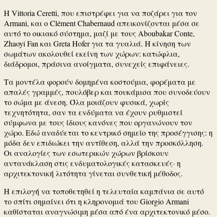
Η Vittoria Ceretti, που επιστρέφει για να ποζάρει για τον
Armani, και ο Clément Chabernaud απεικονίζονται μέσα σε
αυτό το οικιακό σύστημα, μαζί με τους Aboubakar Conte,
Zhaoyi Fan και Greta Hofer για τα γυαλιά. Η κίνηση των
σωμάτων ακολουθεί εκείνη των χώρων: κατώφλια,
διάδρομοι, πράσινα ανοίγματα, συνεχείς επιφάνειες.
Τα μοντέλα φορούν δομημένα κοστούμια, φορέματα με
απαλές γραμμές, πουλόβερ και πουκάμισα που συνοδεύουν
το σώμα με άνεση. Όλα μοιάζουν φυσικά, χωρίς
τεχνητότητα, σαν τα ενδύματα να έχουν ρυθμιστεί
σύμφωνα με τους ίδιους κανόνες που οργανώνουν τον
χώρο. Εδώ αναδύεται το κεντρικό σημείο της προσέγγισης: η
μόδα δεν επιδιώκει την αντίθεση, αλλά την προσκόλληση.
Οι αναλογίες των εσωτερικών χώρων βρίσκουν
αντανάκλαση στις ενδυματολογικές κατασκευές· η
αρχιτεκτονική λιτότητα γίνεται συνθετική μέθοδος.
Η επιλογή να τοποθετηθεί η τελευταία καμπάνια σε αυτό
το σπίτι σημαίνει ότι η κληρονομιά του Giorgio Armani
καθίσταται αναγνώσιμη μέσα από ένα αρχιτεκτονικό μέσο.