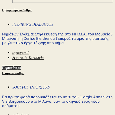
Προηγούμενο άρθρο
INSPIRING DIALOGUES
Nημάτων Ένδυμα: Στην έκθεση της στο ΝΗ.Μ.Α. του Μουσείου
Μπενάκη, η Denise Eleftheriou ξεπερνά τα όρια της ραπτικής,
με γλυπτικά έργα τέχνης από νήμα
03/02/2026
Stavroula Kleidaria
Περισσότερο
Επόμενο άρθρο
SOULFUL INTERIORS
Για πρώτη φορά παρουσιάζεται το σπίτι του Giorgio Armani στη
Via Borgonuovo στο Μιλάνο, σαν το σκηνικό ενός νέου
οράματος