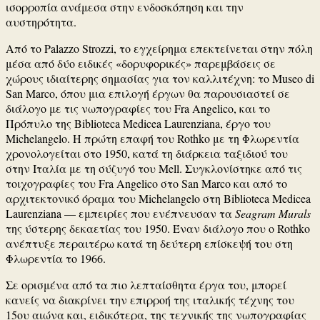
ισορροπία ανάμεσα στην ενδοσκόπηση και την
αυστηρότητα.
Από το Palazzo Strozzi, το εγχείρημα επεκτείνεται στην πόλη
μέσα από δύο ειδικές «δορυφορικές» παρεμβάσεις σε
χώρους ιδιαίτερης σημασίας για τον καλλιτέχνη: το Museo di
San Marco, όπου μια επιλογή έργων θα παρουσιαστεί σε
διάλογο με τις νωπογραφίες του Fra Angelico, και το
Πρόπυλο της Biblioteca Medicea Laurenziana, έργο του
Michelangelo. Η πρώτη επαφή του Rothko με τη Φλωρεντία
χρονολογείται στο 1950, κατά τη διάρκεια ταξιδιού του
στην Ιταλία με τη σύζυγό του Mell. Συγκλονίστηκε από τις
τοιχογραφίες του Fra Angelico στο San Marco και από το
αρχιτεκτονικό όραμα του Michelangelo στη Biblioteca Medicea
Laurenziana — εμπειρίες που ενέπνευσαν τα
Seagram Murals
της ύστερης δεκαετίας του 1950. Έναν διάλογο που ο Rothko
ανέπτυξε περαιτέρω κατά τη δεύτερη επίσκεψή του στη
Φλωρεντία το 1966.
Σε ορισμένα από τα πιο λεπταίσθητα έργα του, μπορεί
κανείς να διακρίνει την επιρροή της ιταλικής τέχνης του
15ου αιώνα και, ειδικότερα, της τεχνικής της νωπογραφίας