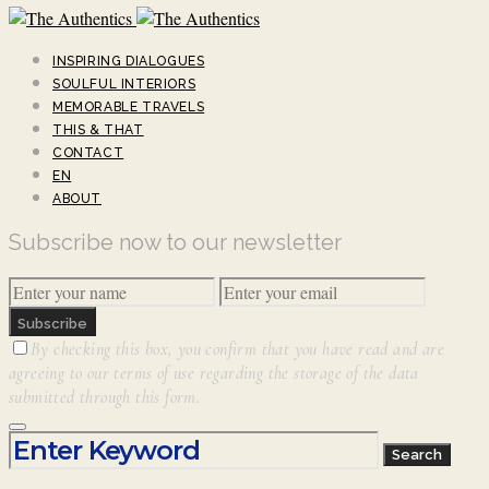
INSPIRING DIALOGUES
SOULFUL INTERIORS
MEMORABLE TRAVELS
THIS & THAT
CONTACT
EN
ABOUT
Subscribe now to our newsletter
Subscribe
By checking this box, you confirm that you have read and are
agreeing to our terms of use regarding the storage of the data
submitted through this form.
Search for:
Search