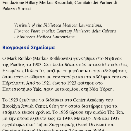
Fondazione Hillary Merkus Recordati, Comitato dei Partner di
Palazzo Strozzi.
Vestibule of the Biblioteca Medicea Laurenziana,
Florence Photo credits: Courtesy Ministero della Cultura
- Biblioteca Medicea Laurenziana
Βιογραφικό Σημείωμα
Ο Mark Rothko (Markus Rothkowitz) γεννήθηκε στο Ντβίνσκ
της Ρωσίας το 1903. Σε ηλικία δέκα ετών μετανάστευσε στις
Ηνωμένες Πολιτείες μαζί με τη μητέρα και την αδελφή του,
όπου επανενώθηκαν με τον πατέρα και τα αδέλφια του στο
Πόρτλαντ. Από το 1921 έως το 1923 φοίτησε στο
Πανεπιστήμιο Yale, πριν μετακομίσει στη Νέα Υόρκη.
Το 1929 ξεκίνησε να διδάσκει στο Center Academy του
Brooklyn Jewish Center, θέση την οποία διατήρησε για τα
επόμενα είκοσι χρόνια. Το 1935 ίδρυσε την ομάδα The Ten,
με την οποία εξέθετε έως το 1940. Μεταξύ 1936 και 1937
εργάστηκε στο Τμήμα Ζωγραφικής (Easel Division) του
Ομοσπονδιακού Προγράμματος Τέχνης της W.P.A.,