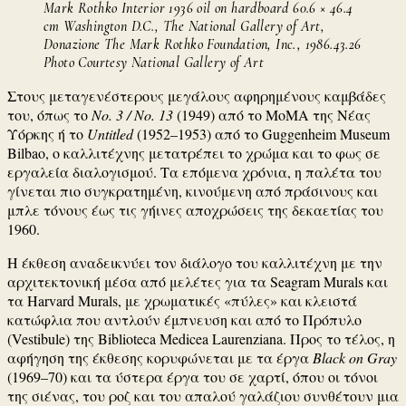
Mark Rothko Interior 1936 oil on hardboard 60.6 × 46.4
cm Washington D.C., The National Gallery of Art,
Donazione The Mark Rothko Foundation, Inc., 1986.43.26
Photo Courtesy National Gallery of Art
Στους μεταγενέστερους μεγάλους αφηρημένους καμβάδες
του, όπως το
No. 3 / No. 13
(1949) από το MoMA της Νέας
Υόρκης ή το
Untitled
(1952–1953) από το Guggenheim Museum
Bilbao, ο καλλιτέχνης μετατρέπει το χρώμα και το φως σε
εργαλεία διαλογισμού. Τα επόμενα χρόνια, η παλέτα του
γίνεται πιο συγκρατημένη, κινούμενη από πράσινους και
μπλε τόνους έως τις γήινες αποχρώσεις της δεκαετίας του
1960.
Η έκθεση αναδεικνύει τον διάλογο του καλλιτέχνη με την
αρχιτεκτονική μέσα από μελέτες για τα Seagram Murals και
τα Harvard Murals, με χρωματικές «πύλες» και κλειστά
κατώφλια που αντλούν έμπνευση και από το Πρόπυλο
(Vestibule) της Biblioteca Medicea Laurenziana. Προς το τέλος, η
αφήγηση της έκθεσης κορυφώνεται με τα έργα
Black on Gray
(1969–70) και τα ύστερα έργα του σε χαρτί, όπου οι τόνοι
της σιένας, του ροζ και του απαλού γαλάζιου συνθέτουν μια