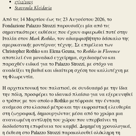
17/12/2025
Stavroula Kleidaria
Από τις 14 Μαρτίου έως τις 23 Αυγούστου 2026, το
Fondazione Palazzo Strozzi παρουσιάζει μία από τις
σημαντικότερες εκθέσεις που έχουν αφιερωθεί ποτέ στην
Ιταλία στον
Mark Rothko
, τον αδιαμφισβήτητο δάσκαλο της
αμερικανικής μοντέρνας τέχνης. Σε επιμέλεια των
Christopher Rothko και Elena Geuna, το
Rothko in Florence
αποτελεί ένα μοναδικό εγχείρημα, σχεδιασμένο και
παραχθέν ειδικά για το Palazzo Strozzi, με στόχο να
αναδείξει τη βαθιά και ιδιαίτερη σχέση του καλλιτέχνη με
τη Φλωρεντία.
Η αρχιτεκτονική του παλατιού, σε συνδυασμό με την ίδια
την πόλη, προσφέρει το ιδανικό πλαίσιο για να εξερευνηθεί
ο τρόπος με τον οποίο ο Rothko μετέφρασε την ένταση
ανάμεσα στο κλασικό μέτρο και την εκφραστική ελευθερία
στη ζωγραφική, δημιουργώντας μέσα από το χρώμα μια
ανανεωμένη αντίληψη του χώρου που υπερβαίνει τη
δισδιάστατη επιφάνεια του καμβά. Δομημένη χρονολογικά,
η έκθεση στο Palazzo Strozzi παρακολουθεί ολόκληρη τη