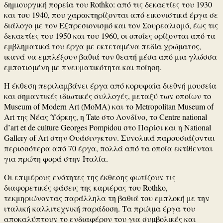
δημιουργική πορεία του Rothko: από τις δεκαετίες του 1930
και του 1940, που χαρακτηρίζονται από εικονιστικά έργα σε
διάλογο με τον Εξπρεσιονισμό και τον Σουρεαλισμό, έως τις
δεκαετίες του 1950 και του 1960, οι οποίες ορίζονται από τα
εμβληματικά του έργα με εκτεταμένα πεδία χρώματος,
ικανά να εμπλέξουν βαθιά τον θεατή μέσα από μια γλώσσα
εμποτισμένη με πνευματικότητα και ποίηση.
Η έκθεση περιλαμβάνει έργα από κορυφαία διεθνή μουσεία
και σημαντικές ιδιωτικές συλλογές, μεταξύ των οποίων το
Museum of Modern Art (MoMA) και το Metropolitan Museum of
Art της Νέας Υόρκης, η Tate στο Λονδίνο, το Centre national
d’art et de culture Georges Pompidou στο Παρίσι και η National
Gallery of Art στην Ουάσινγκτον. Συνολικά παρουσιάζονται
περισσότερα από 70 έργα, πολλά από τα οποία εκτίθενται
για πρώτη φορά στην Ιταλία.
Οι επιμέρους ενότητες της έκθεσης φωτίζουν τις
διαφορετικές φάσεις της καριέρας του Rothko,
τεκμηριώνοντας παράλληλα τη βαθιά του εμπλοκή με την
ιταλική καλλιτεχνική παράδοση. Τα πρώιμα έργα του
αποκαλύπτουν το ενδιαφέρον του για συμβολικές και