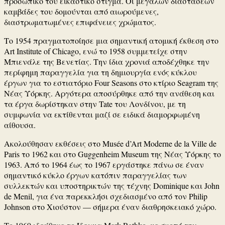
προσωπικό του εικαστικό στίγμα. Οι μεγάλων διαστάσεων
καμβάδες του δομούνται από αιωρούμενες,
διαστρωματωμένες επιφάνειες χρώματος.
Το 1954 πραγματοποίησε μια σημαντική ατομική έκθεση στο
Art Institute of Chicago, ενώ το 1958 συμμετείχε στην
Μπιενάλε της Βενετίας. Την ίδια χρονιά αποδέχθηκε την
περίφημη παραγγελία για τη δημιουργία ενός κύκλου
έργων για το εστιατόριο Four Seasons στο κτίριο Seagram της
Νέας Υόρκης. Αργότερα αποσύρθηκε από την ανάθεση και
τα έργα δωρίστηκαν στην Tate του Λονδίνου, με τη
συμφωνία να εκτίθενται μαζί σε ειδικά διαμορφωμένη
αίθουσα.
Ακολούθησαν εκθέσεις στο Musée d’Art Moderne de la Ville de
Paris το 1962 και στο Guggenheim Museum της Νέας Υόρκης το
1963. Από το 1964 έως το 1967 εργάστηκε πάνω σε έναν
σημαντικό κύκλο έργων κατόπιν παραγγελίας των
συλλεκτών και υποστηρικτών της τέχνης Dominique και John
de Menil, για ένα παρεκκλήσι σχεδιασμένο από τον Philip
Johnson στο Χιούστον — σήμερα έναν διαθρησκειακό χώρο.