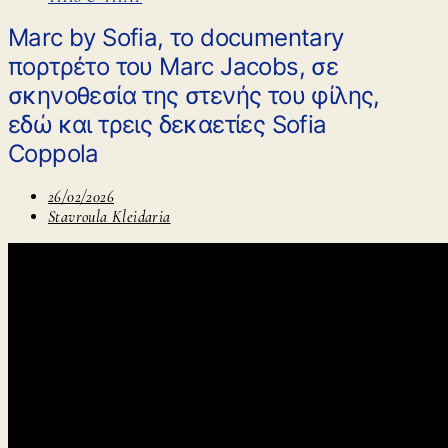
Marc by Sofia, το documentary
πορτρέτο του Marc Jacobs, σε
σκηνοθεσία της στενής του φίλης,
εδώ και τρεις δεκαετίες Sofia
Coppola
26/02/2026
Stavroula Kleidaria