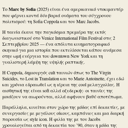
Marc by Sofia
Το
(2025) είναι ένα αμερικανικό ντοκιμαντέρ
που φέρνει κοντά δύο βαριά ονόματα του σύγχρονου
πολιτισμού: τη
Sofia Coppola
και τον
Marc Jacobs
.
Η ταινία έκανε την παγκόσμια πρεμιέρα της εκτός
διαγωνιστικού στο
Venice International Film Festival
στις 2
Σεπτεμβρίου 2025 — ένα απόλυτα κινηματογραφικό
σκηνικό για μια ιστορία που εκτυλίσσεται κάπου ανάμεσα
στην ωμή ενέργεια του downtown New York και τη
γυαλιστερή λάμψη της υψηλής ραπτικής.
Η Coppola, δημιουργός cult ταινιών όπως το
The Virgin
Suicides
, το
Lost in Translation
και το
Marie Antoinette
, έχει εδώ
και χρόνια εδραιωθεί ως η ιέρεια της cool μελαγχολίας. Η
αισθητική της είναι soft αλλά οξυδερκής· οι ταινίες της
μοιάζουν να αιωρούνται, αλλά αφήνουν βαθύ αποτύπωμα.
Παράλληλα, κινείται στον χώρο της μόδας επί δεκαετίες, με
συνεργασίες με μεγάλους οίκους, καμπάνιες και μια διαρκή
παρουσία ως style icon. Η φιλία της με τον Jacobs
χρονολογείται από τη δεκαετία του ’90, όταν η μόδα της