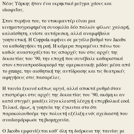
Νέας Υόρκης ήταν ένα εκρηκτικό μείγμα χάους και
ιδιοφυΐας.
Στον πυρήνα του, το ντοκιμαντέρ είναι μια
κινηματογραφημένη συνομιλία δύο παλιών φίλων: χαλαρή,
καλαίσθητη, ενίοτε αυτάρεσκη, αλλά αναμφίβολα
γοητευτική. Η Coppola αφήνει σε μεγάλο βαθμό τον Jacobs
να καθοδηγήσει τη ροή. Η κάμερα παραμένει πάνω του
καθώς αναστοχάζεται τις απαρχές του στις αρχές της
δεκαετίας του ’90, την εποχή που συνέβαλε καθοριστικά
στον επαναπροσδιορισμό της αμερικανικής μόδας μέσα από
το grunge, την αισθητική της αντίδρασης και τις θεατρικές
αφηγήσεις στις πασαρέλες.
H ταινία ξεκινά κάπως αργά, αλλά αποκτά ρυθμό όταν
επιστρέφει στις αρχές της δεκαετίας του ’90, ακόμη κι αν
κατά στιγμές μοιάζει λίγο κλειστή λέσχη ή υπερβολικά cool.
Τελικά, όμως, η γοητεία της έγκειται στο ότι
παρακολουθούμε την πολυετή εξέλιξη ενός σχεδιαστή που
αναδιαμόρφωσε τη βιομηχανία.
Ο Jacobs εμφανίζεται καθ’ όλη τη διάρκεια της ταινίας με