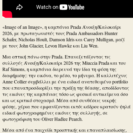
«Image of an Image», η καμπάνια Prada Άνοιξη/Καλοκαίρι
2026, με πρωταγωνιστές τους Prada Ambassadors Hunter
Schafer, Nicholas Hoult, Damson Idris και Carey Mulligan, μαζί
με τους John Glacier, Levon Hawke και Liu Wen.
Μια οπτική πάνω στην Prada. Επανεξετάζοντας τις
συλλογές Άνοιξη/Καλοκαίρι 2026 της Miuccia Prada και του
Raf Simons, η καμπάνια διερευνά την ίδια τη φύση της
διαφήμισης: την εικόνα, το μέσο, το μήνυμα. Η καλλιτέχνις
Anne Collier συμβάλλει με ένα ειδικά ανατεθειμένο portfolio
που επαναπροσδιορίζει την πράξη της θέασης, αποδίδοντας
τις εικόνες της καμπάνιας τόσο ως φυσικά αντικείμενα όσο
και ως κριτικό στοχασμό. Μέσα από συνθέσεις νεκρής
φύσης, χέρια που εμφανίζονται εκτός κάδρου κρατούν ψηλά
ειδικά φωτογραφημένες εικόνες της συλλογής, σε
φωτογράφιση του Oliver Hadlee Pearch.
Μέσα από ένα παιχνίδι προοπτικής και επαναπλαισίωσης,