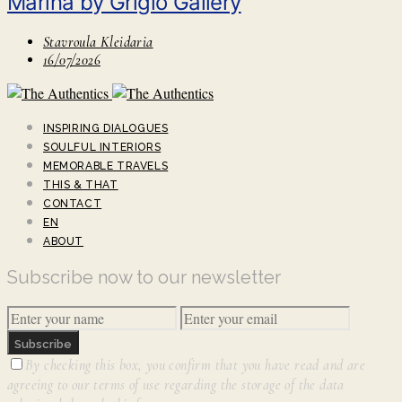
Marina by Grigio Gallery
Stavroula Kleidaria
16/07/2026
INSPIRING DIALOGUES
SOULFUL INTERIORS
MEMORABLE TRAVELS
THIS & THAT
CONTACT
EN
ABOUT
Subscribe now to our newsletter
Subscribe
By checking this box, you confirm that you have read and are
agreeing to our terms of use regarding the storage of the data