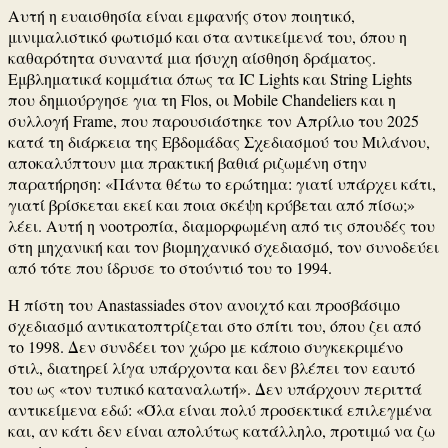
Αυτή η ευαισθησία είναι εμφανής στον ποιητικό,
μινιμαλιστικό φωτισμό και στα αντικείμενά του, όπου η
καθαρότητα συναντά μια ήσυχη αίσθηση δράματος.
Εμβληματικά κομμάτια όπως τα IC Lights και String Lights
που δημιούργησε για τη Flos, οι Mobile Chandeliers και η
συλλογή Frame, που παρουσιάστηκε τον Απρίλιο του 2025
κατά τη διάρκεια της Εβδομάδας Σχεδιασμού του Μιλάνου,
αποκαλύπτουν μια πρακτική βαθιά ριζωμένη στην
παρατήρηση: «Πάντα θέτω το ερώτημα: γιατί υπάρχει κάτι,
γιατί βρίσκεται εκεί και ποια σκέψη κρύβεται από πίσω;»
λέει. Αυτή η νοοτροπία, διαμορφωμένη από τις σπουδές του
στη μηχανική και τον βιομηχανικό σχεδιασμό, τον συνοδεύει
από τότε που ίδρυσε το στούντιό του το 1994.
Η πίστη του Anastassiades στον ανοιχτό και προσβάσιμο
σχεδιασμό αντικατοπτρίζεται στο σπίτι του, όπου ζει από
το 1998. Δεν συνδέει τον χώρο με κάποιο συγκεκριμένο
στιλ, διατηρεί λίγα υπάρχοντα και δεν βλέπει τον εαυτό
του ως «τον τυπικό καταναλωτή». Δεν υπάρχουν περιττά
αντικείμενα εδώ: «Όλα είναι πολύ προσεκτικά επιλεγμένα
και, αν κάτι δεν είναι απολύτως κατάλληλο, προτιμώ να ζω