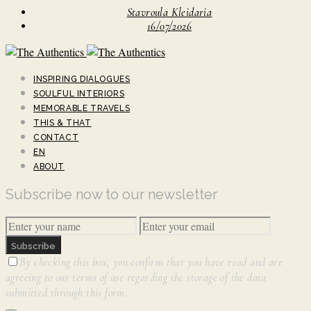
Stavroula Kleidaria
16/07/2026
INSPIRING DIALOGUES
SOULFUL INTERIORS
MEMORABLE TRAVELS
THIS & THAT
CONTACT
EN
ABOUT
Subscribe now to our newsletter
Subscribe
By checking this box, you confirm that you have read and are
agreeing to our terms of use regarding the storage of the data
submitted through this form.