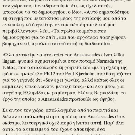
τον χώρο του, συνειδητοποίησε ότι, ως σχεδιαστής,
μπορούσε να τα δημιουργήσει ο ίδιος. «Αυτό σηματοδότησε
τη στιγμή που μετατόπισα μέρος της εστίασής μου από το
εννοιολογικό έργο στην αντιμετώπιση του δικού μου
περιβάλλοντος», λέει. «Τα πρώτα κομμάτια που
δημιούργησα για το σπίτι, και που αργότερα παρήχθησαν
βιομηχανικά, προέκυψαν από αυτή τη διαδικασία».
Άλλα αντικείμενα στο σπίτι του Anastassiades είναι λίθοι
lingam, φυσικά σχηματισμένοι στον ποταμό Narmada της
Ινδίας, που αντανακλούν τη γοητεία του «με τη σχέση της
φύσης»· η καρέκλα PK12 του Poul Kjærholm, που θαυμάζεται
για το γεγονός ότι «δεν έχει γωνίες, αλλά κάπως όλες οι
καμπύλες επικοινωνούν μεταξύ τους»· και ένα μπολ για
αυγά της Ελληνίδας κεραμίστριας Ελένης Βερναδάκη, το
έργο της οποίας ο Anastassiades πρωτοείδε ως έφηβος.
Σε αυτόν τον χώρο, απαλλαγμένο από το περιττό και
διέποντα από καθαρότητα, η πίστη του Anastassiades στον
σκόπιμο, λειτουργικό σχεδιασμό γίνεται απτή. Παρ’ όλα
αυτά, τα αντικείμενά του έχουν αποκτήσει ένα