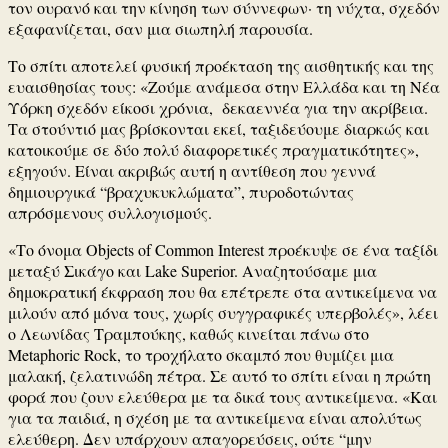
τον ουρανό και την κίνηση των σύννεφων· τη νύχτα, σχεδόν
εξαφανίζεται, σαν μια σιωπηλή παρουσία.
Το σπίτι αποτελεί φυσική προέκταση της αισθητικής και της
ευαισθησίας τους: «Ζούμε ανάμεσα στην Ελλάδα και τη Νέα
Υόρκη σχεδόν είκοσι χρόνια, δεκαεννέα για την ακρίβεια.
Τα στούντιό μας βρίσκονται εκεί, ταξιδεύουμε διαρκώς και
κατοικούμε σε δύο πολύ διαφορετικές πραγματικότητες»,
εξηγούν. Είναι ακριβώς αυτή η αντίθεση που γεννά
δημιουργικά “βραχυκυκλώματα”, πυροδοτώντας
απρόσμενους συλλογισμούς.
«Το όνομα Objects of Common Interest προέκυψε σε ένα ταξίδι
μεταξύ Σικάγο και Lake Superior. Αναζητούσαμε μια
δημοκρατική έκφραση που θα επέτρεπε στα αντικείμενα να
μιλούν από μόνα τους, χωρίς συγγραφικές υπερβολές», λέει
ο Λεωνίδας Τραμπούκης, καθώς κινείται πάνω στο
Metaphoric Rock, το τροχήλατο σκαμπό που θυμίζει μια
μαλακή, ζελατινώδη πέτρα. Σε αυτό το σπίτι είναι η πρώτη
φορά που ζουν ελεύθερα με τα δικά τους αντικείμενα. «Και
για τα παιδιά, η σχέση με τα αντικείμενα είναι απολύτως
ελεύθερη. Δεν υπάρχουν απαγορεύσεις, ούτε “μην