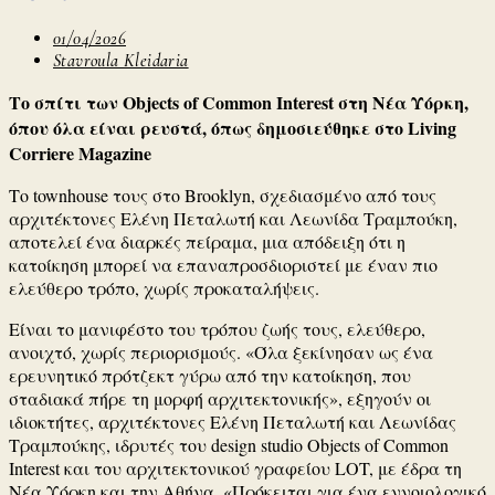
01/04/2026
Stavroula Kleidaria
Το σπίτι των Objects of Common Interest στη Νέα Υόρκη,
όπου όλα είναι ρευστά, όπως δημοσιεύθηκε στο Living
Corriere Magazine
Το townhouse τους στο Brooklyn, σχεδιασμένο από τους
αρχιτέκτονες Ελένη Πεταλωτή και Λεωνίδα Τραμπούκη,
αποτελεί ένα διαρκές πείραμα, μια απόδειξη ότι η
κατοίκηση μπορεί να επαναπροσδιοριστεί με έναν πιο
ελεύθερο τρόπο, χωρίς προκαταλήψεις.
Είναι το μανιφέστο του τρόπου ζωής τους, ελεύθερο,
ανοιχτό, χωρίς περιορισμούς. «Όλα ξεκίνησαν ως ένα
ερευνητικό πρότζεκτ γύρω από την κατοίκηση, που
σταδιακά πήρε τη μορφή αρχιτεκτονικής», εξηγούν οι
ιδιοκτήτες, αρχιτέκτονες Ελένη Πεταλωτή και Λεωνίδας
Τραμπούκης, ιδρυτές του design studio Objects of Common
Interest και του αρχιτεκτονικού γραφείου LOT, με έδρα τη
Νέα Υόρκη και την Αθήνα. «Πρόκειται για ένα εννοιολογικό