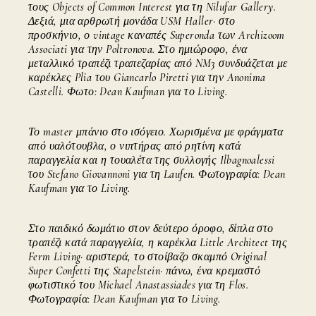
τους Objects of Common Interest για τη Nilufar Gallery.
Δεξιά, μια αρθρωτή μονάδα USM Haller· στο
προσκήνιο, ο vintage καναπές Superonda των Archizoom
Associati για την Poltronova. Στο ημιώροφο, ένα
μεταλλικό τραπέζι τραπεζαρίας από NM3 συνδυάζεται με
καρέκλες Plia του Giancarlo Piretti για την Anonima
Castelli. Φωτο: Dean Kaufman για το Living.
Το master μπάνιο στο ισόγειο. Χωρισμένα με φράγματα
από υαλότουβλα, ο νιπτήρας από ρητίνη κατά
παραγγελία και η τουαλέτα της συλλογής Ilbagnoalessi
του Stefano Giovannoni για τη Laufen. Φωτογραφία: Dean
Kaufman για το Living.
Στο παιδικό δωμάτιο στον δεύτερο όροφο, δίπλα στο
τραπέζι κατά παραγγελία, η καρέκλα Little Architect της
Ferm Living· αριστερά, το στοίβαζο σκαμπό Original
Super Confetti της Stapelstein· πάνω, ένα κρεμαστό
φωτιστικό του Michael Anastassiades για τη Flos.
Φωτογραφία: Dean Kaufman για το Living.