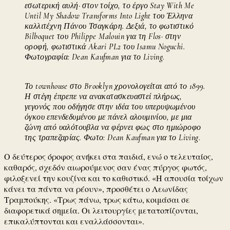
εσωτερική αυλή· στον τοίχο, το έργο Stay With Me
Until My Shadow Transforms Into Light του Έλληνα
καλλιτέχνη Πάνου Τσαγκάρη. Δεξιά, το φωτιστικό
Bilboquet του Philippe Malouin για τη Flos· στην
οροφή, φωτιστικά Akari PL2 του Isamu Noguchi.
Φωτογραφία: Dean Kaufman για το Living.
Το townhouse στο Brooklyn χρονολογείται από το 1899.
Η στέγη έπρεπε να ανακατασκευαστεί πλήρως,
γεγονός που οδήγησε στην ιδέα του υπερυψωμένου
όγκου επενδεδυμένου με πάνελ αλουμινίου, με μια
ζώνη από υαλότουβλα να φέρνει φως στο ημιώροφο
της τραπεζαρίας. Φωτο: Dean Kaufman για το Living.
Ο δεύτερος όροφος ανήκει στα παιδιά, ενώ ο τελευταίος,
καθαρός, σχεδόν αιωρούμενος σαν ένας πύργος φωτός,
φιλοξενεί την κουζίνα και το καθιστικό. «Η απουσία τοίχων
κάνει τα πάντα να ρέουν», προσθέτει ο Λεωνίδας
Τραμπούκης. «Τρως πάνω, τρως κάτω, κοιμάσαι σε
διαφορετικά σημεία. Οι λειτουργίες μετατοπίζονται,
επικαλύπτονται και εναλλάσσονται».