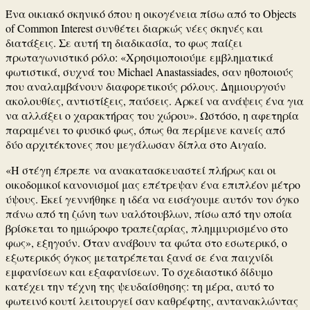
Ένα οικιακό σκηνικό όπου η οικογένεια πίσω από το Objects
of Common Interest συνθέτει διαρκώς νέες σκηνές και
διατάξεις. Σε αυτή τη διαδικασία, το φως παίζει
πρωταγωνιστικό ρόλο: «Χρησιμοποιούμε εμβληματικά
φωτιστικά, συχνά του Michael Anastassiades, σαν ηθοποιούς
που αναλαμβάνουν διαφορετικούς ρόλους. Δημιουργούν
ακολουθίες, αντιστίξεις, παύσεις. Αρκεί να ανάψεις ένα για
να αλλάξει ο χαρακτήρας του χώρου». Ωστόσο, η αφετηρία
παραμένει το φυσικό φως, όπως θα περίμενε κανείς από
δύο αρχιτέκτονες που μεγάλωσαν δίπλα στο Αιγαίο.
«Η στέγη έπρεπε να ανακατασκευαστεί πλήρως και οι
οικοδομικοί κανονισμοί μας επέτρεψαν ένα επιπλέον μέτρο
ύψους. Εκεί γεννήθηκε η ιδέα να εισάγουμε αυτόν τον όγκο
πάνω από τη ζώνη των υαλότουβλων, πίσω από την οποία
βρίσκεται το ημιώροφο τραπεζαρίας, πλημμυρισμένο στο
φως», εξηγούν. Όταν ανάβουν τα φώτα στο εσωτερικό, ο
εξωτερικός όγκος μετατρέπεται ξανά σε ένα παιχνίδι
εμφανίσεων και εξαφανίσεων. Το σχεδιαστικό δίδυμο
κατέχει την τέχνη της ψευδαίσθησης: τη μέρα, αυτό το
φωτεινό κουτί λειτουργεί σαν καθρέφτης, αντανακλώντας