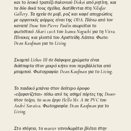
και το λευκό τραπέζι σαλονιού Diskoi από ρητίνη, και
τα δύο δικά τους σχέδια, διατίθενται στη Nilufar
Gallery. Τα ηχεία σε μοβ, ροζ και καφέ αποχρώσεις
με οργανικές φόρμες είναι της ODA. Πάνω από τον
καναπέ Dune του Pierre Paulin αιωρείται το
φωτιστικό Akari 120A του Isamu Noguchi για τη Vitra.
Πίνακες και γλυπτά του Αριστείδη Λάππα. Φωτο:
Dean Kaufman για το Living.
Σκαμπό Lithos III σε διάφορα χρώματα είναι
διάσπαρτα στον μικρό κήπο που περιβάλλεται από
μπαμπού. Φωτογραφία: Dean Kaufman για το Living.
Το παιδικό μπάνιο στον δεύτερο όροφο
«εξαφανίζεται» πίσω από τις ασημί πόρτες της Dooor·
στον τοίχο, το neon έργο Hello Mr. A σε PVC του
André Saraiva. Φωτογραφία: Dean Kaufman για το
Living.
Στο ισόγειο, το master υπνοδωμάτιο βλέπει στην