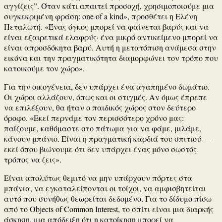
αγγίζεις”. Όταν κάτι απαιτεί προσοχή, χρησιμοποιούμε μια
συγκεκριμένη φράση: one of a kind», προσθέτει η Ελένη
Πεταλωτή. «Ένας όγκος μπορεί να φαίνεται βαρύς και να
είναι εξαιρετικά ελαφρύς· ένα μικρό αντικείμενο μπορεί να
είναι απροσδόκητα βαρύ. Αυτή η μετατόπιση ανάμεσα στην
εικόνα και την πραγματικότητα διαμορφώνει τον τρόπο που
κατοικούμε τον χώρο».
Για την οικογένεια, δεν υπάρχει ένα αγαπημένο δωμάτιο.
Οι χώροι αλλάζουν, όπως και οι στιγμές. Αν όμως έπρεπε
να επιλέξουν, θα ήταν ο παιδικός χώρος στον δεύτερο
όροφο. «Εκεί περνάμε τον περισσότερο χρόνο μας:
παίζουμε, καθόμαστε στο πάτωμα για να φάμε, μιλάμε,
κάνουν μπάνιο. Είναι η πραγματική καρδιά του σπιτιού —
εκεί όπου βιώνουμε ότι δεν υπάρχει ένας μόνο σωστός
τρόπος να ζεις».
Είναι απολύτως θεμιτό να μην υπάρχουν πόρτες στα
μπάνια, να εγκαταλείπονται οι τοίχοι, να αμφισβητείται
αυτό που συνήθως θεωρείται δεδομένο. Για το δίδυμο πίσω
από το Objects of Common Interest, το σπίτι είναι μια διαρκής
άσκηση, μια απόδειξη ότι η κατοίκηση μπορεί να