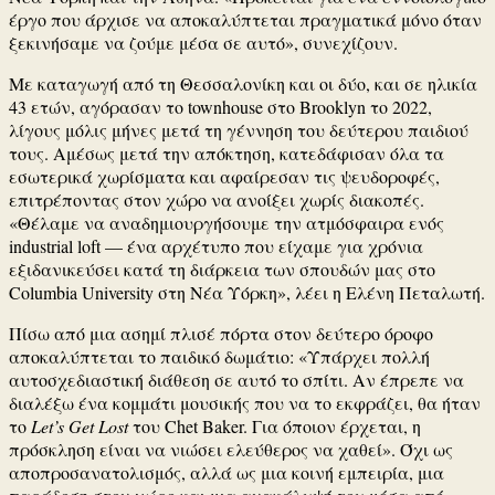
έργο που άρχισε να αποκαλύπτεται πραγματικά μόνο όταν
ξεκινήσαμε να ζούμε μέσα σε αυτό», συνεχίζουν.
Με καταγωγή από τη Θεσσαλονίκη και οι δύο, και σε ηλικία
43 ετών, αγόρασαν το townhouse στο Brooklyn το 2022,
λίγους μόλις μήνες μετά τη γέννηση του δεύτερου παιδιού
τους. Αμέσως μετά την απόκτηση, κατεδάφισαν όλα τα
εσωτερικά χωρίσματα και αφαίρεσαν τις ψευδοροφές,
επιτρέποντας στον χώρο να ανοίξει χωρίς διακοπές.
«Θέλαμε να αναδημιουργήσουμε την ατμόσφαιρα ενός
industrial loft — ένα αρχέτυπο που είχαμε για χρόνια
εξιδανικεύσει κατά τη διάρκεια των σπουδών μας στο
Columbia University στη Νέα Υόρκη», λέει η Ελένη Πεταλωτή.
Πίσω από μια ασημί πλισέ πόρτα στον δεύτερο όροφο
αποκαλύπτεται το παιδικό δωμάτιο: «Υπάρχει πολλή
αυτοσχεδιαστική διάθεση σε αυτό το σπίτι. Αν έπρεπε να
διαλέξω ένα κομμάτι μουσικής που να το εκφράζει, θα ήταν
το
Let’s Get Lost
του Chet Baker. Για όποιον έρχεται, η
πρόσκληση είναι να νιώσει ελεύθερος να χαθεί». Όχι ως
αποπροσανατολισμός, αλλά ως μια κοινή εμπειρία, μια