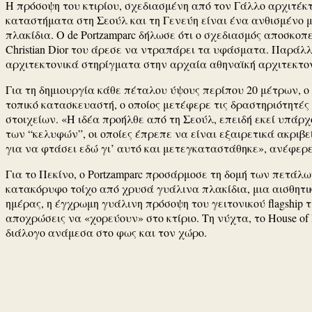
Η πρόσοψη του κτιρίου, σχεδιασμένη από τον Γάλλο αρχιτέκτον
καταστήματα στη Σεούλ και τη Γενεύη είναι ένα ανθισμένο
πλακίδια. Ο de Portzamparc δήλωσε ότι ο σχεδιασμός αποσκοπ
Christian Dior του άρεσε να ντραπάρει τα υφάσματα. Παράλ
αρχιτεκτονικά στηρίγματα στην αρχαία αθηναϊκή αρχιτεκτον
Για τη δημιουργία κάθε πέταλου ύψους περίπου 20 μέτρων, ο 
τοπικό κατασκευαστή, ο οποίος μετέφερε τις δραστηριότητές 
στοιχείων. «Η ιδέα προήλθε από τη Σεούλ, επειδή εκεί υπάρ
των “κελυφών”, οι οποίες έπρεπε να είναι εξαιρετικά ακριβε
για να φτάσει εδώ γι’ αυτό και μετεγκαταστάθηκε», ανέφερε 
Για το Πεκίνο, ο Portzamparc προσάρμοσε τη δομή των πετάλ
κατακόρυφο τοίχο από χρυσά γυάλινα πλακίδια, μια αισθητικ
ημέρας, η έγχρωμη γυάλινη πρόσοψη του γειτονικού flagship 
αποχρώσεις να «χορεύουν» στο κτίριο. Τη νύχτα, το House 
διάλογο ανάμεσα στο φως και τον χώρο.