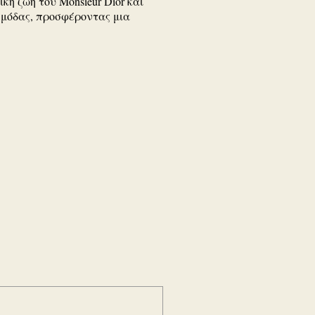
κή ζωή του Monsieur Dior και
ς μόδας, προσφέροντας μια