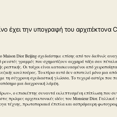
ίνο έχει την υπογραφή του αρχιτέκτονα C
 το Maison Dior Beijing σχεδιάστηκε επίσης από τον διεθνώς α
 από ρευστές γραμμές που σχηματίζουν αιχμηρά τόξα σαν πέταλα
λής ραπτικής. Οι τοίχοι είναι κατασκευασμένοι από χειροποίητ
ζικής κουλτούρας. Το κτίριο αυτό δεν αποτελεί μόνο μια απόδ
r με τη σύγχρονη σχεδιαστική γλώσσα. Το τυχερό αστέρι που π
τοπόσημο μια διαχρονική λάμψη.
νείρων», ο επισκέπτης συναντά εκλεπτυσμένη επίπλωση που συ
στις πρώιμες αρχιτεκτονικές ιδέες του Monsieur Dior. Γαλλικά
 έργα τέχνης, πρωτοποριακά έπιπλα και ασπρόμαυρη φωτογραφ