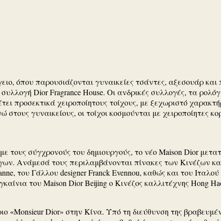
όγειο, όπου παρουσιάζονται γυναικείες τσάντες, αξεσουάρ και
 συλλογή Dior Fragrance House. Οι ανδρικές συλλογές, τα ρολόγι
τει προσεκτικά χειροποίητους τοίχους, με ξεχωριστό χαρακτήρ
νώ στους γυναικείους, οι τοίχοι κοσμούνται με χειροποίητες κ
or με τους σύγχρονούς του δημιουργούς, το νέο Maison Dior μετ
γων. Ανάμεσά τους περιλαμβάνονται πίνακες των Κινέζων κα
nne, του Γάλλου designer Franck Evennou, καθώς και του Ιταλού
καίνια του Maison Dior Beijing ο Κινέζος καλλιτέχνης Hong Ha
ιο «Monsieur Dior» στην Κίνα. Υπό τη διεύθυνση της βραβευμέν