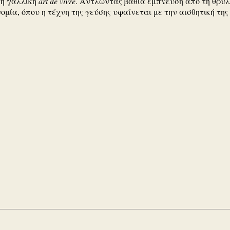
 τη γαλλική
art de vivre
. Αντλώντας βαθιά έμπνευση από τη θρυλι
νομία, όπου η τέχνη της γεύσης υφαίνεται με την αισθητική τη