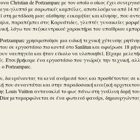
α Christian de Portzamparc με τον οποίο ο οίκος έχει συνεργασ
 μεγα-γλυπτό με σαρωτικές καμπύλες, αποτελούμενο από 14 π
εί στη μετάδοση μιας αίσθησης ευκαμψίας και κίνησης, που αντ
ληλα, παραπέμπει στις Καρυάτιδες, γλυπτές γυναικείες μορφέ
ική, λόγω του πεζοκεντρικού χαρακτήρα του υπαίθριου εμπορ
Portzamparc χρησιμοποίησε μια ειδική τεχνική χύτευσης ρητίν
του σε εργοστάσιο πιο κοντά στο Sanlitun και αφιέρωσε 18 μή
χουν ναυπηγεία και ήταν εύκολο να υλοποιηθεί. Είχαμε μελετή
ίς. Έτσι βρήκαμε ένα εργοστάσιο που γνώριζε την τεχνική, αλ
ο Portzamparc.
ων, διευρύνοντας τα κενά ανάμεσά τους και προσθέτοντας σε κ
ή που συναντάται και στην παραδοσιακή κινεζική αρχιτεκτονι
της Louis Vuitton αντανακλά το φως πάνω στη γυάλινη δομή το
of Dior μεταμορφώνεται σε ένα φωτεινό φανάρι, δημιουργώντα