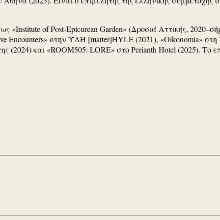
ν Αθήνα (2025). Είναι ο επιμελητής της ελληνικής συμμετοχής στ
nstitute of Post-Epicurean Garden» (Δροσιά Αττικής, 2020–σήμερα)
ormative Encounters» στην ΎΛΗ [matter]HYLE (2021), «Oikonomia» σ
 (2024) και «ROOM505: LORE» στο Perianth Hotel (2025). Το ε