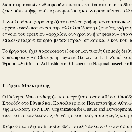
διεπιστημονικών ενδιαφερόντων που εκτείνονται στα πεδία τ
ξεκινούν ως ψηφιακές προσομοιώσεις και διερευνούν τις αλλ
Η δουλειά του χαρακτηρίζεται από τη χρήση αρχιτεκτονικώ
έργου, αναδεικνύοντας την αλληλεπίδραση εξουσίας, χώρου κ
έννοια του ερειπίου –αρχαίου, σύγχρονου ή ψηφιακού– επαν
επανεξετάζουν τα όρια μεταξύ πραγματικού και εικονικού, ισ
Το έργο του έχει παρουσιαστεί σε σημαντικούς θεσμούς διεθν
Contemporary Art Chicago, η Hayward Gallery, το ETH Zurich 
Ίδρυμα Ωνάση, το Art Institute of Chicago, το Nasjonalmuseet, 
Γιώργος Μπεκιράκης
Ο Γιώργος Μπεκιράκης ζει και εργάζεται στην Αθήνα. Σπούδ
Σπουδές στο Εθνικό και Καποδιστριακό Πανεπιστήμιο Αθηνών.
της Ελλάδας, το NEON Organization for Culture and Development
τακτικά με καλλιτέχνες σε νέες εικαστικές παραγωγές και με 
Κείμενά του έχουν δημοσιευθεί, μεταξύ άλλων, στο πλαίσιο της