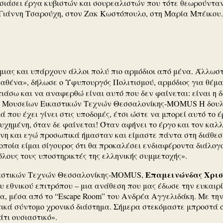
ιάσει έργα κυβιστών και σουρεαλιστών που τότε θεωρούνταν ε
Γιάννη Τσαρούχη, στον Ζακ Κωστόπουλο, στη Μαρία Μπέικου.
μιας και υπάρχουν άλλοι πολύ πιο αρμόδιοι από μένα. Άλλωστ
ν καθένα», δήλωσε ο Υφυπουργός Πολιτισμού, αρμόδιος για θέ
ιάσω και να αναφερθώ είναι αυτό που δεν φαίνεται: είναι η δ
ς Μουσείων Εικαστικών Τεχνών Θεσσαλονίκης-MOMUS Η δουλειά
ά που έχει γίνει στις υποδομές, έτσι ώστε να μπορεί αυτό το
υχημένη, όταν δε φαίνεται! Όταν αφήνει το έργο και τον καλ
νη και εγώ προσωπικά ήμασταν και είμαστε πάντα στη διάθεση
ποία είμαι σίγουρος ότι θα προκαλέσει ενδιαφέροντα διάλογ
όλους τους υποστηρικτές της ελληνικής συμμετοχής».
Επαμεινώνδας Χρισ
καστικών Τεχνών Θεσσαλονίκης-MOMUS,
υ εθνικού επιτρόπου – μια ανάθεση που μας έδωσε την ευκαιρ
α, μέσα από το “Escape Room” του Ανδρέα Αγγελιδάκη. Με τη
τικά σύντομο χρονικό διάστημα. Σήμερα στεκόμαστε μπροστά σ
άτι ουσιαστικό».