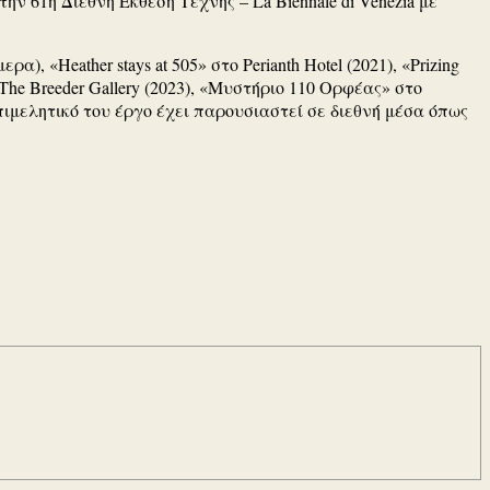
ην 61η Διεθνή Έκθεση Τέχνης – La Biennale di Venezia με
, «Heather stays at 505» στο Perianth Hotel (2021), «Prizing
τη The Breeder Gallery (2023), «Μυστήριο 110 Ορφέας» στο
πιμελητικό του έργο έχει παρουσιαστεί σε διεθνή μέσα όπως