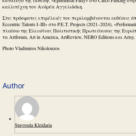
κατάλογο της έκθεσης «Ephemeral Party» στο Carco Parking στη
καλλιτέχνη τον Ανδρέα Αγγελιδάκη.
Στις πρόσφατες επιμέλειές του περιλαμβάνονται εκθέσεις όπως «I
Eccentric Talents I–III» στο P.E.T. Projects (2021–2024), «Perf
πλαίσιο της Ελευσίνας Πολιτιστικής Πρωτεύουσας της Ευρώπης
τα Artforum, Art in America, ArtReview, NERO Editions και Artsy.
Photo Vladimiros Nikolouzos
Author
Stavroula Kleidaria