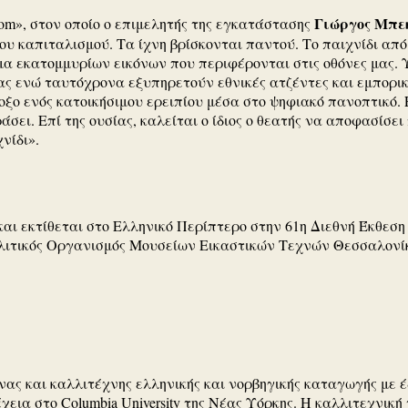
Γιώργος Μπε
om», στον οποίο ο επιμελητής της εγκατάστασης
ου καπιταλισμού. Τα ίχνη βρίσκονται παντού. Το παιχνίδι από
μα εκατομμυρίων εικόνων που περιφέρονται στις οθόνες μας.
ς ενώ ταυτόχρονα εξυπηρετούν εθνικές ατζέντες και εμπορικ
ξο ενός κατοικήσιμου ερειπίου μέσα στο ψηφιακό πανοπτικό. Ε
σει. Επί της ουσίας, καλείται ο ίδιος ο θεατής να αποφασίσει
νίδι».
ι εκτίθεται στο Ελληνικό Περίπτερο στην 61η Διεθνή Έκθεση Τ
τροπολιτικός Οργανισμός Μουσείων Εικαστικών Τεχνών Θεσσαλ
νας και καλλιτέχνης ελληνικής και νορβηγικής καταγωγής με 
η συνέχεια στο Columbia University της Νέας Υόρκης. Η καλλιτε