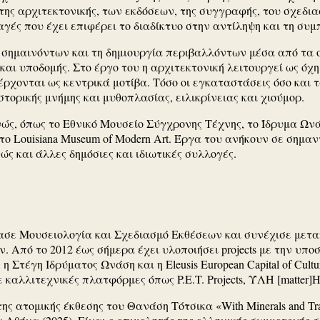
ης αρχιτεκτονικής, των εκδόσεων, της συγγραφής, του σχεδια
αγές που έχει επιφέρει το διαδίκτυο στην αντίληψη και τη σ
ν σημαινόντων και τη δημιουργία περιβαλλόντων μέσα από τα
αι υποδομής. Στο έργο του η αρχιτεκτονική λειτουργεί ως όχη
έρχονται ως κεντρικά μοτίβα. Τόσο οι εγκαταστάσεις όσο και
τορικής μνήμης και μυθοπλασίας, ειλικρίνειας και χιούμορ.
ώς, όπως το Εθνικό Μουσείο Σύγχρονης Τέχνης, το Ίδρυμα Ωνάσ
και το Louisiana Museum of Modern Art. Έργα του ανήκουν σε ση
καθώς και άλλες δημόσιες και ιδιωτικές συλλογές.
ασε Μουσειολογία και Σχεδιασμό Εκθέσεων και συνέχισε μετα
 Από το 2012 έως σήμερα έχει υλοποιήσει projects με την υπ
, η Στέγη Ιδρύματος Ωνάση και η Eleusis European Capital of Cu
καλλιτεχνικές πλατφόρμες όπως P.E.T. Projects, ΎΛΗ [matter]H
 ατομικής έκθεσης του Θανάση Τότσικα «With Minerals and Track