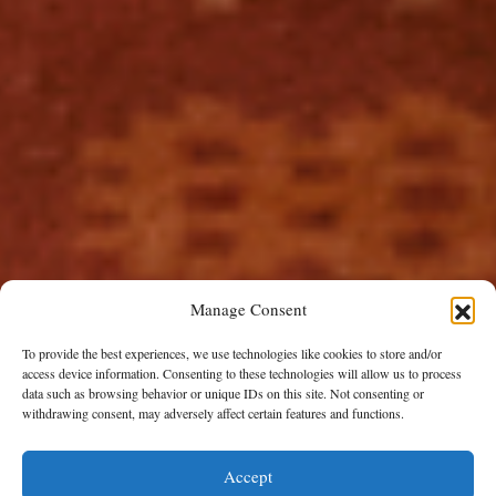
Manage Consent
To provide the best experiences, we use technologies like cookies to store and/or
access device information. Consenting to these technologies will allow us to process
data such as browsing behavior or unique IDs on this site. Not consenting or
withdrawing consent, may adversely affect certain features and functions.
MEMORABLE TRAVELS
Ο Luke Edward Hall φέρνει τη
Accept