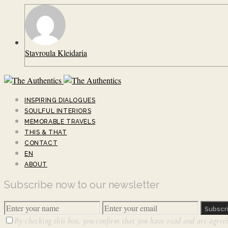
Stavroula Kleidaria
INSPIRING DIALOGUES
SOULFUL INTERIORS
MEMORABLE TRAVELS
THIS & THAT
CONTACT
EN
ABOUT
Subscribe now to our newsletter
Subscr
By checking this box, you confirm that you have read and are agreein