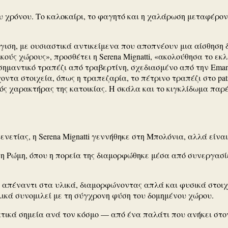
ου χρόνου. Το καλοκαίρι, το φαγητό και η χαλάρωση μεταφέρο
ροσέγγιση, με ουσιαστικά αντικείμενα που αποπνέουν μια αίσθησ
ικούς χώρους», προσθέτει η
Serena Mignatti
, «ακολούθησα το εκ
α σημαντικό τραπέζι από τραβερτίνη, σχεδιασμένο από την
Eman
 στοιχεία, όπως η τραπεζαρία, το πέτρινο τραπέζι στο patio
ός χαρακτήρας της κατοικίας. Η σκάλα και το κιγκλίδωμα παρ
ενετίας, η
Serena Mignatti
γεννήθηκε στη Μπολόνια, αλλά είναι
η Ρώμη, όπου η πορεία της διαμορφώθηκε μέσα από συνεργασίε
α απέναντι στα υλικά, διαμορφώνοντας απλά και φυσικά στοιχ
λικά συνομιλεί με τη σύγχρονη φύση του δομημένου χώρου.
ηματικά σημεία ανά τον κόσμο — από ένα παλάτι που ανήκει στ