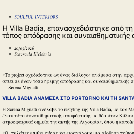
SOULFUL INTERIORS
Η Villa Badia, επανασχεδιάστηκε από τη
τόπος απόδρασης και συναισθηματικής
20/05/2026
Stavroula Kleidaria
«Το project σχεδιάστηκε ως ένας διάλογος ανάμεσα στην αρχι
σπίτι σε έναν τόπο ήρεμης απόδρασης και συναισθηματικής σ
—
Serena Mignatti
VILLA BADIA ΑΝΑΜΕΣΑ ΣΤΟ PORTOFINO ΚΑΙ ΤΗ SANT
Η
Serena Mignatti
ανέλαβε το restyling της Villa Badia, με τον
Ma
έναν τόπο συναισθηματικής αποφόρτισης με θέα στον Κόλπο τ
ατμοσφαιρικά σημεία της ακτής της Λιγουρίας, όπου η κατοίκ
«Οι πελάτες επιθυμούσαν να εισαγάγουν μια αίσθηση ποίησης