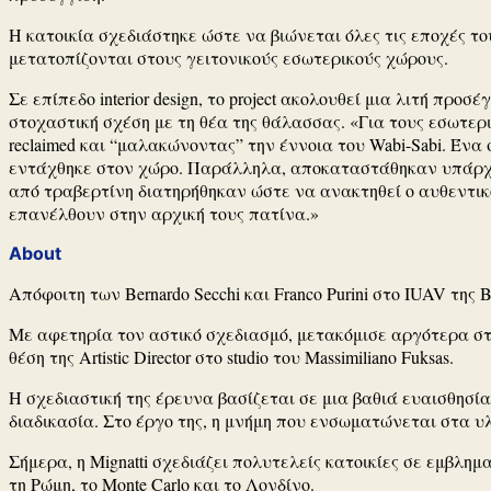
Η κατοικία σχεδιάστηκε ώστε να βιώνεται όλες τις εποχές τ
μετατοπίζονται στους γειτονικούς εσωτερικούς χώρους.
Σε επίπεδο interior design, το project ακολουθεί μια λιτή π
στοχαστική σχέση με τη θέα της θάλασσας. «Για τους εσωτερ
reclaimed και “μαλακώνοντας” την έννοια του Wabi-Sabi. Έν
εντάχθηκε στον χώρο. Παράλληλα, αποκαταστάθηκαν υπάρχοντα
από τραβερτίνη διατηρήθηκαν ώστε να ανακτηθεί ο αυθεντικ
επανέλθουν στην αρχική τους πατίνα.»
About
Απόφοιτη των
Bernardo Secchi
και
Franco Purini
στο IUAV της Β
Με αφετηρία τον αστικό σχεδιασμό, μετακόμισε αργότερα στ
θέση της Artistic Director στο studio του
Massimiliano Fuksas
.
Η σχεδιαστική της έρευνα βασίζεται σε μια βαθιά ευαισθησί
διαδικασία. Στο έργο της, η μνήμη που ενσωματώνεται στα υ
Σήμερα, η Mignatti σχεδιάζει πολυτελείς κατοικίες σε εμβλ
τη Ρώμη, το Monte Carlo και το Λονδίνο.