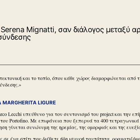
 Serena Mignatti, σαν διάλογος μεταξύ αρ
 σύνδεσης
τεκτονική και το τοπίο, όπου κάθε χώρος διαμορφώνεται από τ
ύνδεσης.»
A MARGHERITA LIGURE
rco Lecchi
υπεύθυνο για τον συντονισμό του project και την ε
ου Portofino. Με επιφάνεια που ξεπερνά τα 400 τετραγωνικά μ
ηση γίνεται συνώνυμη της ηρεμίας, της ομορφιάς και της ευεξ
 σε ένα σπίτι που διέθετε ήδη ισχυρή ταυτότητα, οραματιζόμ