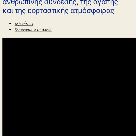
ανθρώπινης σύνδεσης, της αγάπης
και της εορταστικής ατμόσφαιρας
18/12/2025
Stavroula Kleidaria